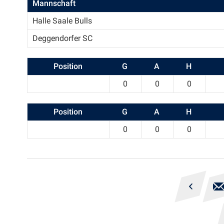
Mannschaft
Halle Saale Bulls
Deggendorfer SC
Position
G
A
H
0
0
0
Position
G
A
H
0
0
0
