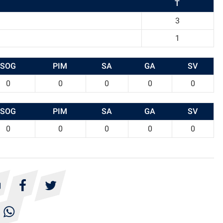
T
3
1
SOG
PIM
SA
GA
SV
0
0
0
0
0
SOG
PIM
SA
GA
SV
0
0
0
0
0



