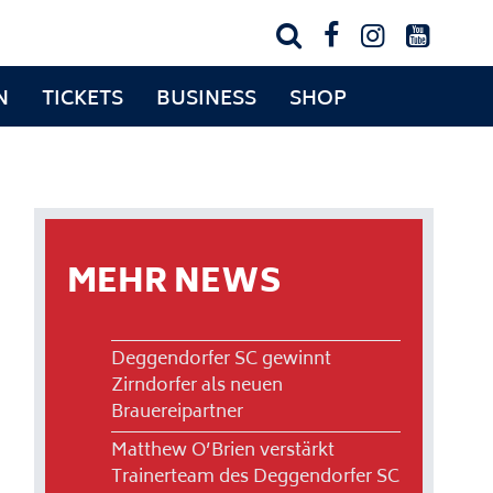




N
TICKETS
BUSINESS
SHOP
MEHR NEWS
Deggendorfer SC gewinnt
Zirndorfer als neuen
Brauereipartner
Matthew O’Brien verstärkt
Trainerteam des Deggendorfer SC