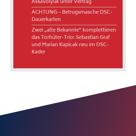
Assavolyuk unter Vertrag
ACHTUNG – Betrugsmasche DSC-
Dauerkarten
Zwei „alte Bekannte“ komplettieren
das Torhüter-Trio: Sebastian Graf
und Marian Kapicak neu im DSC-
Kader