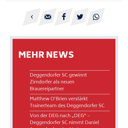





MEHR NEWS
Deggendorfer SC gewinnt
Zirndorfer als neuen
Brauereipartner
Matthew O’Brien verstärkt
Trainerteam des Deggendorfer SC
Von der DEG nach „DEG“ –
Deggendorfer SC nimmt Daniel