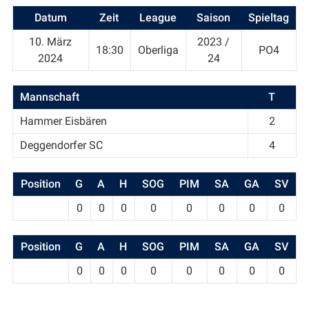
Datum
Zeit
League
Saison
Spieltag
10. März
2023 /
18:30
Oberliga
PO4
2024
24
Mannschaft
T
Hammer Eisbären
2
Deggendorfer SC
4
Position
G
A
H
SOG
PIM
SA
GA
SV
0
0
0
0
0
0
0
0
Position
G
A
H
SOG
PIM
SA
GA
SV
0
0
0
0
0
0
0
0