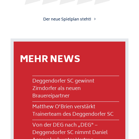
Der neue Spielplan steht!
MEHR NEWS
Deggendorfer SC gewinnt
Zirndorfer als neuen
Brauereipartner
Matthew O’Brien verstärkt
Trainerteam des Deggendorfer SC
Von der DEG nach „DEG“ –
Deggendorfer SC nimmt Daniel