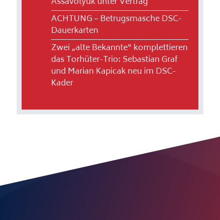
Assavolyuk unter Vertrag
ACHTUNG – Betrugsmasche DSC-
Dauerkarten
Zwei „alte Bekannte“ komplettieren
das Torhüter-Trio: Sebastian Graf
und Marian Kapicak neu im DSC-
Kader