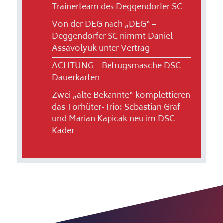
Trainerteam des Deggendorfer SC
Von der DEG nach „DEG“ –
Deggendorfer SC nimmt Daniel
Assavolyuk unter Vertrag
ACHTUNG – Betrugsmasche DSC-
Dauerkarten
Zwei „alte Bekannte“ komplettieren
das Torhüter-Trio: Sebastian Graf
und Marian Kapicak neu im DSC-
Kader