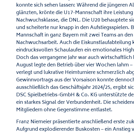
konnte sich sehen lassen: Während die jüngeren Alt
glänzten, krönte die U17-Mannschaft ihre Leistung
Nachwuchsklasse, die DNL. Die U20 behauptete sic
und scheiterte nur knapp in den Aufstiegsspielen.
Mannschaft in ganz Bayern mit zwei Teams an den St
Nachwuchsarbeit. Auch die Eiskunstlaufabteilung 
eindrucksvollen Schaulaufen ein emotionales Highl
Doch das vergangene Jahr war auch wirtschaftlich 
August legte den Betrieb über vier Wochen lahm – e
verlegt und lukrative Heimturniere schmerzlich a
Gewinnvortrags aus der Vorsaison konnte dennoch 
ausschließlich das Geschäftsjahr 2024/25, ergibt sic
DSC Spielbetriebs-GmbH & Co. KG unterstützte den
ein starkes Signal der Verbundenheit. Die scheid
Mitgliedern ohne Gegenstimme entlastet.
Franz Niemeier präsentierte anschließend erste z
Aufgrund explodierender Buskosten – ein Anstieg vo