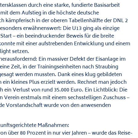
ersklassen durch eine starke, fundierte Basisarbeit
 mit dem Aufstieg in die höchste deutsche
h kämpferisch in der oberen Tabellenhälfte der DNL 2
 Besonders erwähnenswert: Die U13 ging als einzige
art – ein beeindruckender Beweis für die breite
konnte mit einer aufstrebenden Entwicklung und einem
ight setzen.
herausfordernd: Ein massiver Defekt der Eisanlage im
ine Zeit, in der Trainingseinheiten nach Straubing
bgesagt werden mussten. Dank eines klug gebildeten
ein kleines Plus erzielt werden. Rechnet man jedoch
h ein Verlust von rund 35.000 Euro. Ein Lichtblick: Die
 Verein erstmals mit einem sechsstelligen Zuschuss –
ende Vorstandschaft wurde von den anwesenden
ukunftsgerichtete Maßnahmen:
n über 80 Prozent in nur vier Jahren – wurde das Reise-