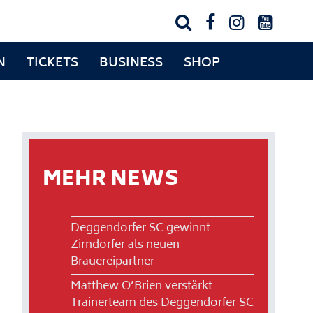




N
TICKETS
BUSINESS
SHOP
MEHR NEWS
Deggendorfer SC gewinnt
Zirndorfer als neuen
Brauereipartner
Matthew O’Brien verstärkt
Trainerteam des Deggendorfer SC