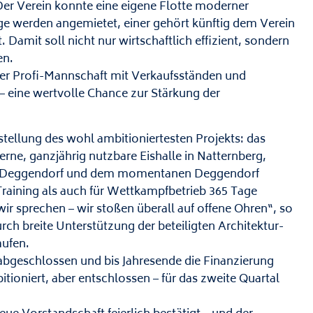
Der Verein konnte eine eigene Flotte moderner
ge werden angemietet, einer gehört künftig dem Verein
 Damit soll nicht nur wirtschaftlich effizient, sondern
en.
der Profi-Mannschaft mit Verkaufsständen und
– eine wertvolle Chance zur Stärkung der
tellung des wohl ambitioniertesten Projekts: das
ne, ganzjährig nutzbare Eishalle in Natternberg,
FC Deggendorf und dem momentanen Deggendorf
Training als auch für Wettkampfbetrieb 365 Tage
ir sprechen – wir stoßen überall auf offene Ohren“, so
rch breite Unterstützung der beteiligten Architektur-
aufen.
abgeschlossen und bis Jahresende die Finanzierung
itioniert, aber entschlossen – für das zweite Quartal