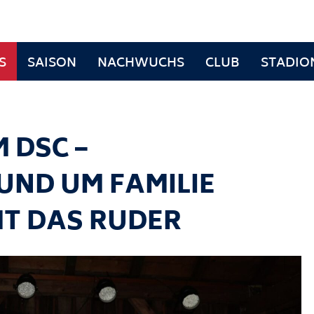
S
SAISON
NACHWUCHS
CLUB
STADIO
 DSC –
ND UM FAMILIE
MT DAS RUDER