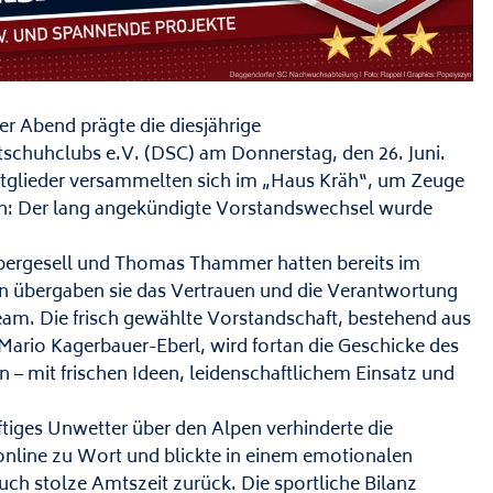
 Abend prägte die diesjährige
schuhclubs e.V. (DSC) am Donnerstag, den 26. Juni.
Mitglieder versammelten sich im „Haus Kräh“, um Zeuge
n: Der lang angekündigte Vorstandswechsel wurde
ebergesell und Thomas Thammer hatten bereits im
n übergaben sie das Vertrauen und die Verantwortung
am. Die frisch gewählte Vorstandschaft, bestehend aus
ario Kagerbauer-Eberl, wird fortan die Geschicke des
n – mit frischen Ideen, leidenschaftlichem Einsatz und
ftiges Unwetter über den Alpen verhinderte die
online zu Wort und blickte in einem emotionalen
auch stolze Amtszeit zurück. Die sportliche Bilanz