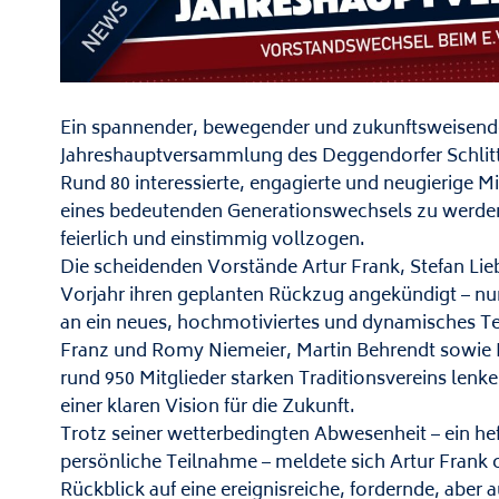
Ein spannender, bewegender und zukunftsweisender
Jahreshauptversammlung des Deggendorfer Schlitt
Rund 80 interessierte, engagierte und neugierige 
eines bedeutenden Generationswechsels zu werde
feierlich und einstimmig vollzogen.
Die scheidenden Vorstände Artur Frank, Stefan Li
Vorjahr ihren geplanten Rückzug angekündigt – nu
an ein neues, hochmotiviertes und dynamisches Te
Franz und Romy Niemeier, Martin Behrendt sowie M
rund 950 Mitglieder starken Traditionsvereins lenke
einer klaren Vision für die Zukunft.
Trotz seiner wetterbedingten Abwesenheit – ein he
persönliche Teilnahme – meldete sich Artur Frank 
Rückblick auf eine ereignisreiche, fordernde, aber 