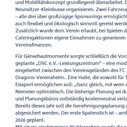
und Mobilitätskonzept grundlegend überarbeitet. 
Neunsitzer-Kleinbusse organisieren. Zwei Fahrzeu
– alle drei über großzügige Sponsorings ermöglicht.
auch flexibel und ökologisch sinnvoll gereist werd
Zusätzlich wurde dem Verein erlaubt, bei Spielen 
Cateringaktionen eigene Einnahmen zu generieren 
Vereinsfinanzen.
Für Gänsehautmomente sorgte schließlich die Vors
geplante „DSC e.V.-Leistungszentrum“ – eine moder
eingebettet zwischen den Vereinsgeländen des 
Dragons-Vereinsheim.. Eine Halle, die sowohl für 
Eissport ermöglichen soll. „Ganz gleich, mit wem w
Niemeier optimistisch. Die bisherige Planung sei du
und Planungsbüros vollständig kostenneutral verl
Bereits dieses Jahr soll die Genehmigungsplanung 
abgesichert werden. Der erste Spatenstich ist – amb
2026 geplant.