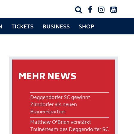




N
TICKETS
BUSINESS
SHOP
MEHR NEWS
Deggendorfer SC gewinnt
Zirndorfer als neuen
Brauereipartner
Matthew O’Brien verstärkt
Trainerteam des Deggendorfer SC