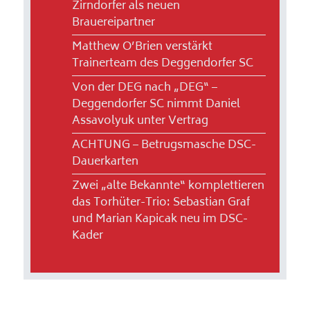
Zirndorfer als neuen
Brauereipartner
Matthew O’Brien verstärkt
Trainerteam des Deggendorfer SC
Von der DEG nach „DEG“ –
Deggendorfer SC nimmt Daniel
Assavolyuk unter Vertrag
ACHTUNG – Betrugsmasche DSC-
Dauerkarten
Zwei „alte Bekannte“ komplettieren
das Torhüter-Trio: Sebastian Graf
und Marian Kapicak neu im DSC-
Kader