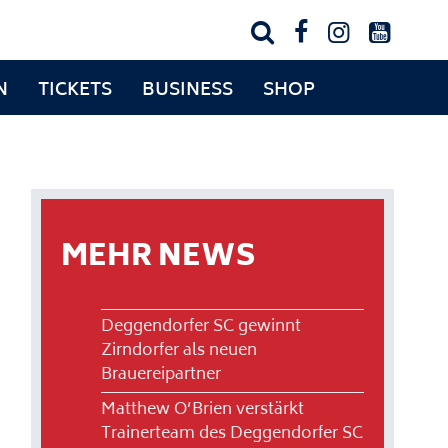




N
TICKETS
BUSINESS
SHOP
MEHR NEWS
Deggendorfer SC gewinnt
Zirndorfer als neuen
Brauereipartner
Matthew O’Brien verstärkt
Trainerteam des Deggendorfer SC