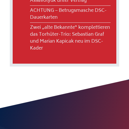
Assavolyuk unter Vertrag
ACHTUNG – Betrugsmasche DSC-
Dauerkarten
Zwei „alte Bekannte“ komplettieren
das Torhüter-Trio: Sebastian Graf
und Marian Kapicak neu im DSC-
Kader