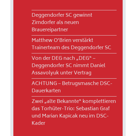
Deggendorfer SC gewinnt
Zirndorfer als neuen
Brauereipartner
Matthew O’Brien verstärkt
Trainerteam des Deggendorfer SC
Von der DEG nach „DEG“ –
Deggendorfer SC nimmt Daniel
Assavolyuk unter Vertrag
ACHTUNG – Betrugsmasche DSC-
Dauerkarten
Zwei „alte Bekannte“ komplettieren
das Torhüter-Trio: Sebastian Graf
und Marian Kapicak neu im DSC-
Kader