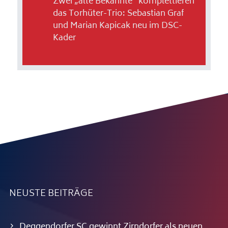
Zwei „alte Bekannte“ komplettieren
das Torhüter-Trio: Sebastian Graf
und Marian Kapicak neu im DSC-
Kader
NEUSTE BEITRÄGE
Deggendorfer SC gewinnt Zirndorfer als neuen