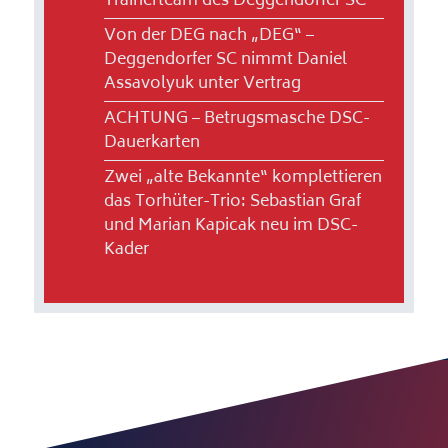
Trainerteam des Deggendorfer SC
Von der DEG nach „DEG“ –
Deggendorfer SC nimmt Daniel
Assavolyuk unter Vertrag
ACHTUNG – Betrugsmasche DSC-
Dauerkarten
Zwei „alte Bekannte“ komplettieren
das Torhüter-Trio: Sebastian Graf
und Marian Kapicak neu im DSC-
Kader