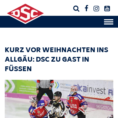




KURZ VOR WEIHNACHTEN INS
ALLGÄU: DSC ZU GAST IN
FÜSSEN