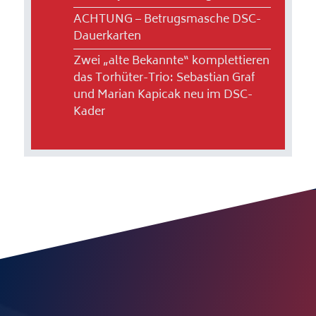
ACHTUNG – Betrugsmasche DSC-
Dauerkarten
Zwei „alte Bekannte“ komplettieren
das Torhüter-Trio: Sebastian Graf
und Marian Kapicak neu im DSC-
Kader