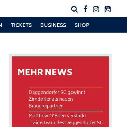




N
TICKETS
BUSINESS
SHOP
MEHR NEWS
Deggendorfer SC gewinnt
Zirndorfer als neuen
Brauereipartner
Matthew O’Brien verstärkt
Trainerteam des Deggendorfer SC