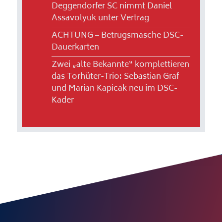
Deggendorfer SC nimmt Daniel
Assavolyuk unter Vertrag
ACHTUNG – Betrugsmasche DSC-
Dauerkarten
Zwei „alte Bekannte“ komplettieren
das Torhüter-Trio: Sebastian Graf
und Marian Kapicak neu im DSC-
Kader