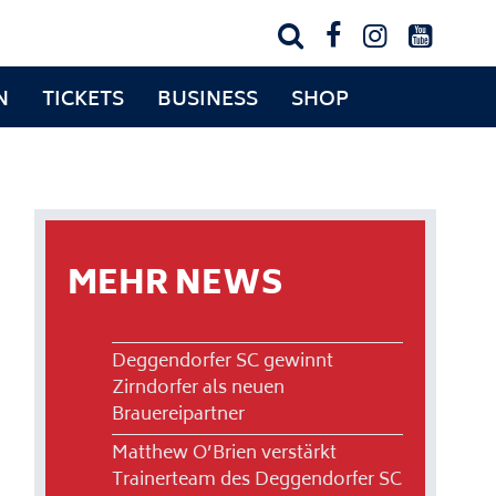




N
TICKETS
BUSINESS
SHOP
MEHR NEWS
Deggendorfer SC gewinnt
Zirndorfer als neuen
Brauereipartner
Matthew O’Brien verstärkt
Trainerteam des Deggendorfer SC