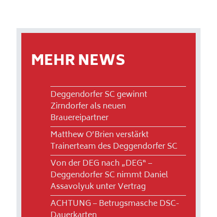
MEHR NEWS
Deggendorfer SC gewinnt
Zirndorfer als neuen
Brauereipartner
Matthew O’Brien verstärkt
Trainerteam des Deggendorfer SC
Von der DEG nach „DEG“ –
Deggendorfer SC nimmt Daniel
Assavolyuk unter Vertrag
ACHTUNG – Betrugsmasche DSC-
Dauerkarten