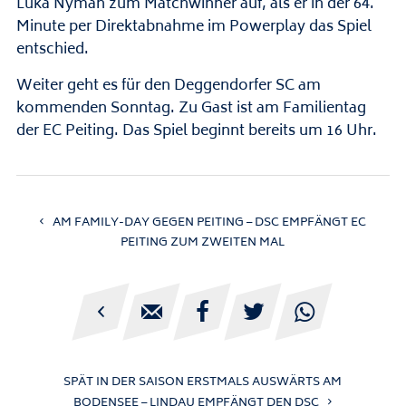
Luka Nyman zum Matchwinner auf, als er in der 64.
Minute per Direktabnahme im Powerplay das Spiel
entschied.
Weiter geht es für den Deggendorfer SC am
kommenden Sonntag. Zu Gast ist am Familientag
der EC Peiting. Das Spiel beginnt bereits um 16 Uhr.
AM FAMILY-DAY GEGEN PEITING – DSC EMPFÄNGT EC
PEITING ZUM ZWEITEN MAL





SPÄT IN DER SAISON ERSTMALS AUSWÄRTS AM
BODENSEE – LINDAU EMPFÄNGT DEN DSC