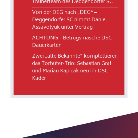
Trainerteam des Deggendorfer SC
Von der DEG nach „DEG“ –
Deggendorfer SC nimmt Daniel
Assavolyuk unter Vertrag
ACHTUNG – Betrugsmasche DSC-
Dauerkarten
Zwei „alte Bekannte“ komplettieren
das Torhüter-Trio: Sebastian Graf
und Marian Kapicak neu im DSC-
Kader