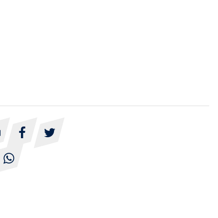



