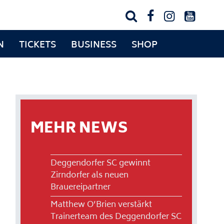




N
TICKETS
BUSINESS
SHOP
MEHR NEWS
Deggendorfer SC gewinnt
Zirndorfer als neuen
Brauereipartner
Matthew O’Brien verstärkt
Trainerteam des Deggendorfer SC