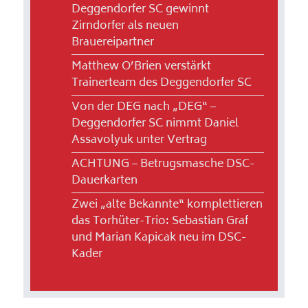
Deggendorfer SC gewinnt
Zirndorfer als neuen
Brauereipartner
Matthew O’Brien verstärkt
Trainerteam des Deggendorfer SC
Von der DEG nach „DEG“ –
Deggendorfer SC nimmt Daniel
Assavolyuk unter Vertrag
ACHTUNG – Betrugsmasche DSC-
Dauerkarten
Zwei „alte Bekannte“ komplettieren
das Torhüter-Trio: Sebastian Graf
und Marian Kapicak neu im DSC-
Kader