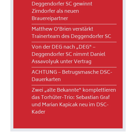
Deggendorfer SC gewinnt
Zirndorfer als neuen
Brauereipartner
Matthew O’Brien verstärkt
Trainerteam des Deggendorfer SC
Von der DEG nach „DEG“ –
Deggendorfer SC nimmt Daniel
Assavolyuk unter Vertrag
ACHTUNG – Betrugsmasche DSC-
Dauerkarten
Zwei „alte Bekannte“ komplettieren
das Torhüter-Trio: Sebastian Graf
und Marian Kapicak neu im DSC-
Kader