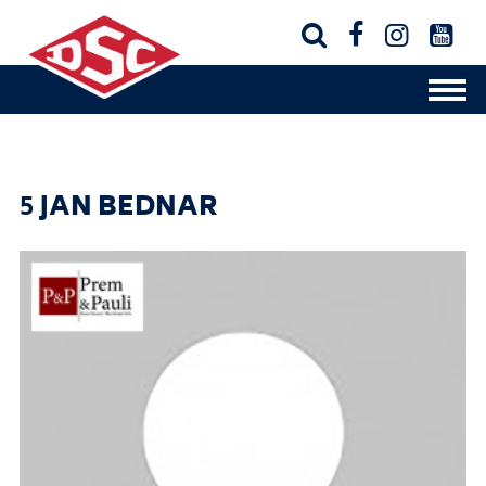




5
JAN BEDNAR