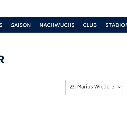
S
SAISON
NACHWUCHS
CLUB
STADIO
R