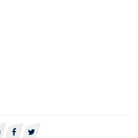


