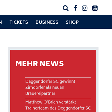




N
TICKETS
BUSINESS
SHOP
MEHR NEWS
Deggendorfer SC gewinnt
Zirndorfer als neuen
Brauereipartner
Matthew O’Brien verstärkt
Trainerteam des Deggendorfer SC