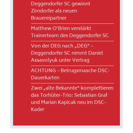
Deggendorfer SC gewinnt
Zirndorfer als neuen
Brauereipartner
Matthew O’Brien verstärkt
Trainerteam des Deggendorfer SC
Von der DEG nach „DEG“ –
Deggendorfer SC nimmt Daniel
Assavolyuk unter Vertrag
ACHTUNG – Betrugsmasche DSC-
Dauerkarten
Zwei „alte Bekannte“ komplettieren
das Torhüter-Trio: Sebastian Graf
und Marian Kapicak neu im DSC-
Kader