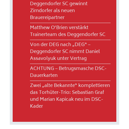
Deggendorfer SC gewinnt
Zirndorfer als neuen
Brauereipartner
Matthew O’Brien verstärkt
Trainerteam des Deggendorfer SC
Von der DEG nach „DEG“ –
Deggendorfer SC nimmt Daniel
Assavolyuk unter Vertrag
ACHTUNG – Betrugsmasche DSC-
Dauerkarten
Zwei „alte Bekannte“ komplettieren
das Torhüter-Trio: Sebastian Graf
und Marian Kapicak neu im DSC-
Kader