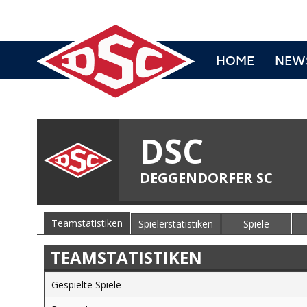
HOME
NEW
DSC
DEGGENDORFER SC
Teamstatistiken
Spielerstatistiken
Spiele
TEAMSTATISTIKEN
Gespielte Spiele