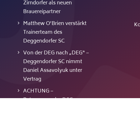
Zirndorfer als neuen
Brauereipartner
Matthew O’Brien verstärkt
Ko
Trainerteam des
Deggendorfer SC
Von der DEG nach „DEG“ –
Deggendorfer SC nimmt
Daniel Assavolyuk unter
Vertrag
ACHTUNG –
Betrugsmasche DSC-
Dauerkarten
Zwei „alte Bekannte“
komplettieren das
Torhüter-Trio: Sebastian