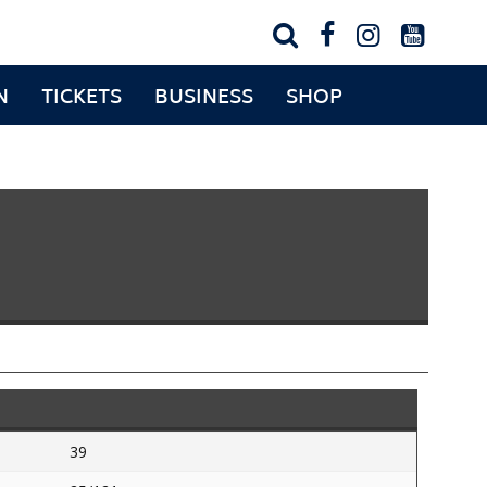




N
TICKETS
BUSINESS
SHOP
39