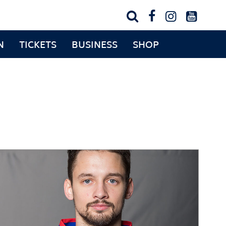




N
TICKETS
BUSINESS
SHOP