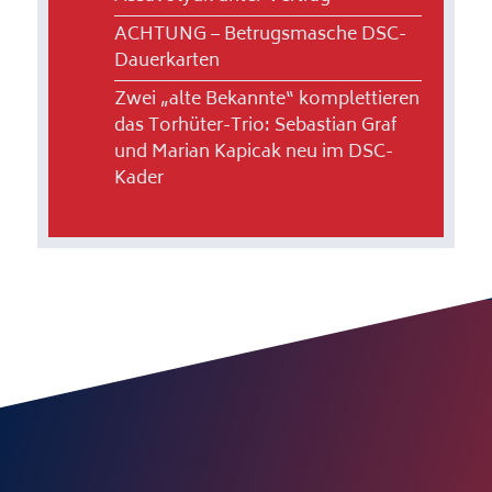
ACHTUNG – Betrugsmasche DSC-
Dauerkarten
Zwei „alte Bekannte“ komplettieren
das Torhüter-Trio: Sebastian Graf
und Marian Kapicak neu im DSC-
Kader