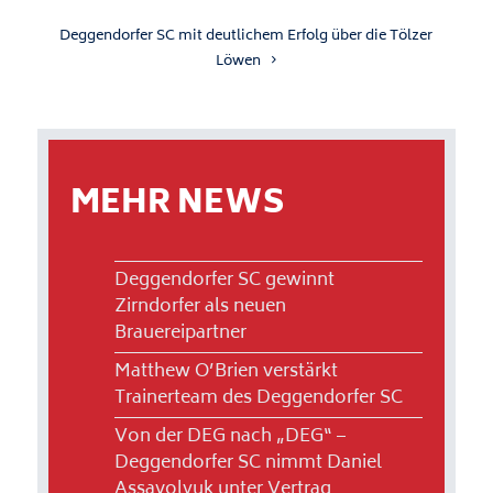
Deggendorfer SC mit deutlichem Erfolg über die Tölzer
Löwen
MEHR NEWS
Deggendorfer SC gewinnt
Zirndorfer als neuen
Brauereipartner
Matthew O’Brien verstärkt
Trainerteam des Deggendorfer SC
Von der DEG nach „DEG“ –
Deggendorfer SC nimmt Daniel
Assavolyuk unter Vertrag