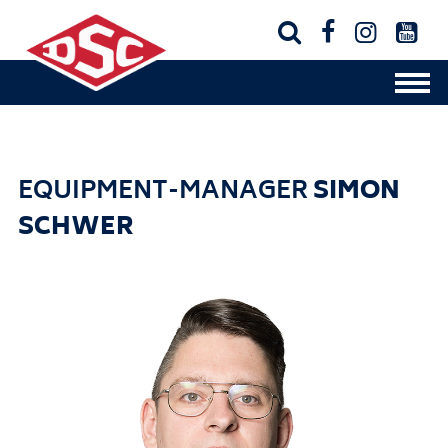




EQUIPMENT-MANAGER
SIMON
SCHWER