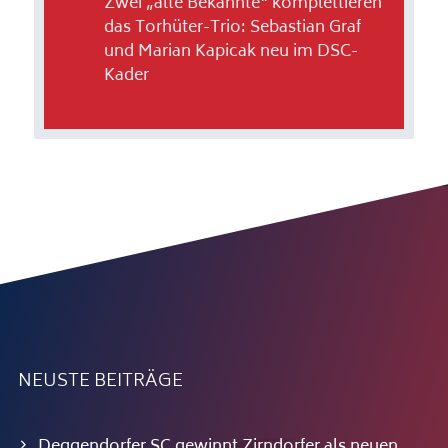
Zwei „alte Bekannte“ komplettieren
das Torhüter-Trio: Sebastian Graf
und Marian Kapicak neu im DSC-
Kader
NEUSTE BEITRÄGE
Deggendorfer SC gewinnt Zirndorfer als neuen