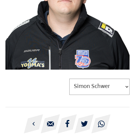




