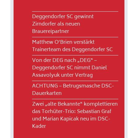
Deggendorfer SC gewinnt
Zirndorfer als neuen
Brauereipartner
Matthew O’Brien verstärkt
Trainerteam des Deggendorfer SC
Von der DEG nach „DEG“ –
Deggendorfer SC nimmt Daniel
Assavolyuk unter Vertrag
ACHTUNG – Betrugsmasche DSC-
Dauerkarten
Zwei „alte Bekannte“ komplettieren
das Torhüter-Trio: Sebastian Graf
und Marian Kapicak neu im DSC-
Kader