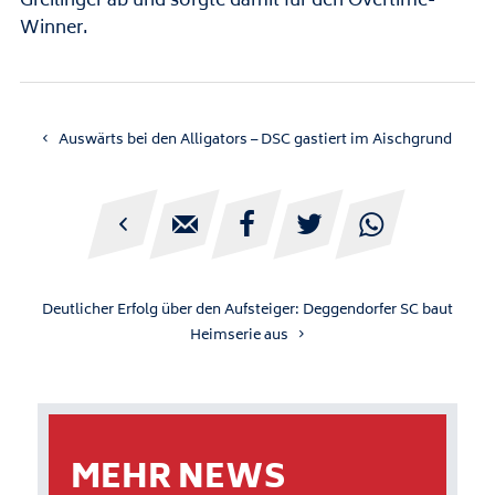
Greilinger ab und sorgte damit für den Overtime-
Winner.
Auswärts bei den Alligators – DSC gastiert im Aischgrund





Deutlicher Erfolg über den Aufsteiger: Deggendorfer SC baut
Heimserie aus
MEHR NEWS