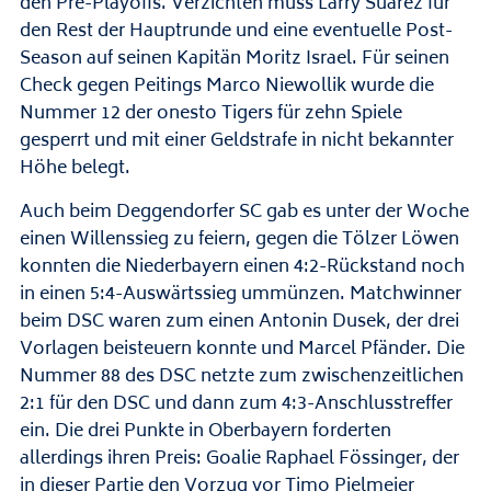
den Pre-Playoffs. Verzichten muss Larry Suarez für
den Rest der Hauptrunde und eine eventuelle Post-
Season auf seinen Kapitän Moritz Israel. Für seinen
Check gegen Peitings Marco Niewollik wurde die
Nummer 12 der onesto Tigers für zehn Spiele
gesperrt und mit einer Geldstrafe in nicht bekannter
Höhe belegt.
Auch beim Deggendorfer SC gab es unter der Woche
einen Willenssieg zu feiern, gegen die Tölzer Löwen
konnten die Niederbayern einen 4:2-Rückstand noch
in einen 5:4-Auswärtssieg ummünzen. Matchwinner
beim DSC waren zum einen Antonin Dusek, der drei
Vorlagen beisteuern konnte und Marcel Pfänder. Die
Nummer 88 des DSC netzte zum zwischenzeitlichen
2:1 für den DSC und dann zum 4:3-Anschlusstreffer
ein. Die drei Punkte in Oberbayern forderten
allerdings ihren Preis: Goalie Raphael Fössinger, der
in dieser Partie den Vorzug vor Timo Pielmeier