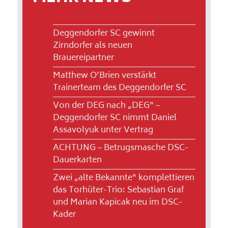
Deggendorfer SC gewinnt
Zirndorfer als neuen
Brauereipartner
Matthew O’Brien verstärkt
Trainerteam des Deggendorfer SC
Von der DEG nach „DEG“ –
Deggendorfer SC nimmt Daniel
Assavolyuk unter Vertrag
ACHTUNG – Betrugsmasche DSC-
Dauerkarten
Zwei „alte Bekannte“ komplettieren
das Torhüter-Trio: Sebastian Graf
und Marian Kapicak neu im DSC-
Kader