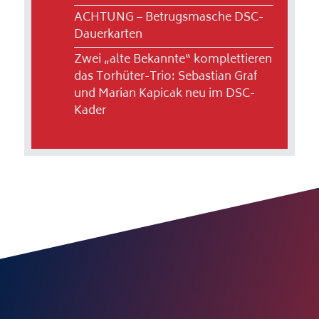
ACHTUNG – Betrugsmasche DSC-
Dauerkarten
Zwei „alte Bekannte“ komplettieren
das Torhüter-Trio: Sebastian Graf
und Marian Kapicak neu im DSC-
Kader