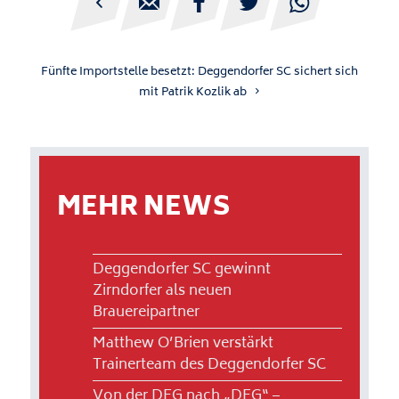





Fünfte Importstelle besetzt: Deggendorfer SC sichert sich
mit Patrik Kozlik ab
MEHR NEWS
Deggendorfer SC gewinnt
Zirndorfer als neuen
Brauereipartner
Matthew O’Brien verstärkt
Trainerteam des Deggendorfer SC
Von der DEG nach „DEG“ –