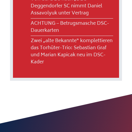
Deggendorfer SC nimmt Daniel
Assavolyuk unter Vertrag
ACHTUNG – Betrugsmasche DSC-
Dauerkarten
Zwei „alte Bekannte“ komplettieren
das Torhüter-Trio: Sebastian Graf
und Marian Kapicak neu im DSC-
Kader