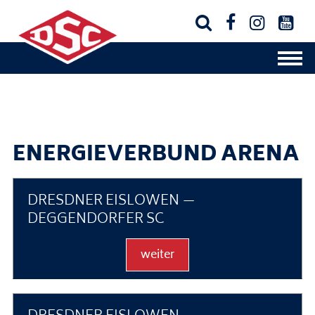




ENERGIEVERBUND ARENA
DRESDNER EISLÖWEN —
DEGGENDORFER SC
weiter