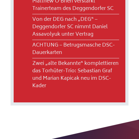
Matthew O’Brien verstärkt
Trainerteam des Deggendorfer SC
Von der DEG nach „DEG“ –
Deggendorfer SC nimmt Daniel
Assavolyuk unter Vertrag
ACHTUNG – Betrugsmasche DSC-
Dauerkarten
Zwei „alte Bekannte“ komplettieren
das Torhüter-Trio: Sebastian Graf
und Marian Kapicak neu im DSC-
Kader