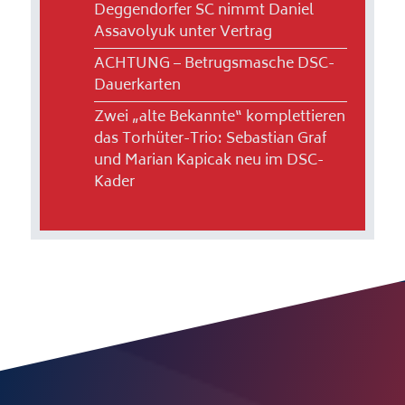
Deggendorfer SC nimmt Daniel
Assavolyuk unter Vertrag
ACHTUNG – Betrugsmasche DSC-
Dauerkarten
Zwei „alte Bekannte“ komplettieren
das Torhüter-Trio: Sebastian Graf
und Marian Kapicak neu im DSC-
Kader