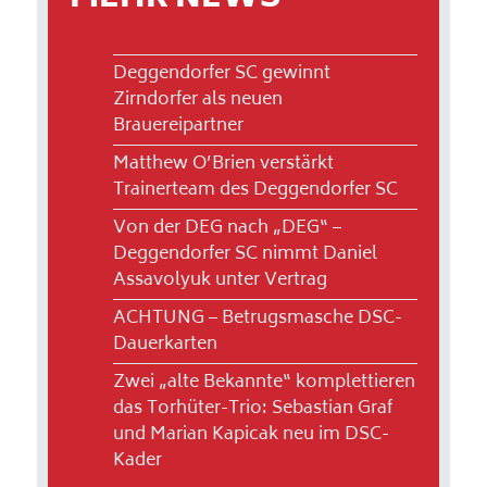
Deggendorfer SC gewinnt
Zirndorfer als neuen
Brauereipartner
Matthew O’Brien verstärkt
Trainerteam des Deggendorfer SC
Von der DEG nach „DEG“ –
Deggendorfer SC nimmt Daniel
Assavolyuk unter Vertrag
ACHTUNG – Betrugsmasche DSC-
Dauerkarten
Zwei „alte Bekannte“ komplettieren
das Torhüter-Trio: Sebastian Graf
und Marian Kapicak neu im DSC-
Kader