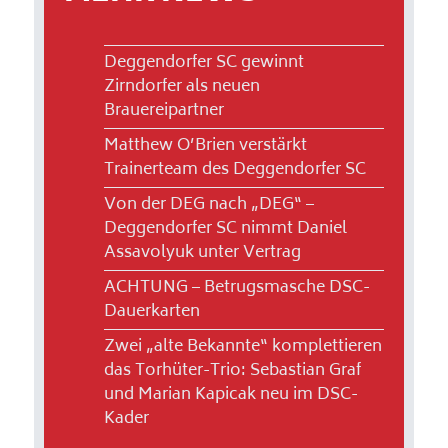
Deggendorfer SC gewinnt
Zirndorfer als neuen
Brauereipartner
Matthew O’Brien verstärkt
Trainerteam des Deggendorfer SC
Von der DEG nach „DEG“ –
Deggendorfer SC nimmt Daniel
Assavolyuk unter Vertrag
ACHTUNG – Betrugsmasche DSC-
Dauerkarten
Zwei „alte Bekannte“ komplettieren
das Torhüter-Trio: Sebastian Graf
und Marian Kapicak neu im DSC-
Kader