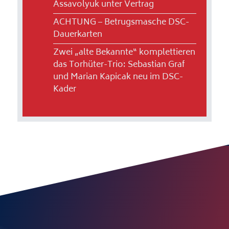
Assavolyuk unter Vertrag
ACHTUNG – Betrugsmasche DSC-
Dauerkarten
Zwei „alte Bekannte“ komplettieren
das Torhüter-Trio: Sebastian Graf
und Marian Kapicak neu im DSC-
Kader