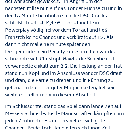
der war schief gewickelt. Ein Angriff um den
nächsten rollte nun auf das Tor der Füchse zu und in
der 37. Minute belohnten sich die DSC-Cracks
schließlich selbst. Kyle Gibbons tauchte im
Powerplay völlig frei vor dem Tor auf und ließ
Franzreb keine Chance und verkürzte auf 1:2. Als
dann nicht mal eine Minute später den
Deggendorfern ein Penalty zugesprochen wurde,
schnappte sich Christoph Gawlik die Scheibe und
verwandelte eiskalt zum 2:2. Die Festung an der Trat
stand nun Kopf und im Anschluss war der DSC drauf
und dran, die Partie zu drehen und in Führung zu
gehen. Trotz einiger guter Möglichkeiten, fiel kein
weiterer Treffer mehr in diesem Abschnitt.
Im Schlussdrittel stand das Spiel dann lange Zeit auf
Messers Schneide. Beide Mannschaften kämpften um
jeden Zentimeter Eis und erspielten sich gute
Chancen. Beide Torhüter hielten sich lange Zeit