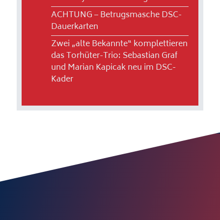
ACHTUNG – Betrugsmasche DSC-
Dauerkarten
Zwei „alte Bekannte“ komplettieren
das Torhüter-Trio: Sebastian Graf
und Marian Kapicak neu im DSC-
Kader