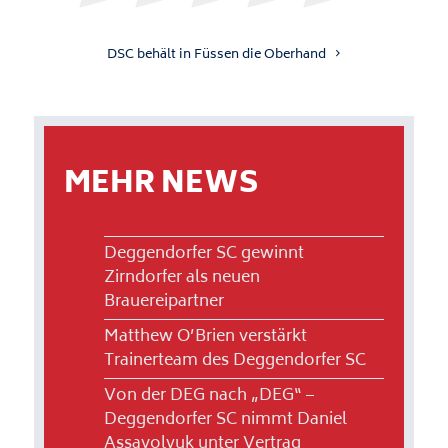
DSC behält in Füssen die Oberhand
MEHR NEWS
Deggendorfer SC gewinnt
Zirndorfer als neuen
Brauereipartner
Matthew O’Brien verstärkt
Trainerteam des Deggendorfer SC
Von der DEG nach „DEG“ –
Deggendorfer SC nimmt Daniel
Assavolyuk unter Vertrag