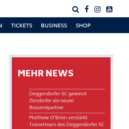




N
TICKETS
BUSINESS
SHOP
MEHR NEWS
Deggendorfer SC gewinnt
Zirndorfer als neuen
Brauereipartner
Matthew O’Brien verstärkt
Trainerteam des Deggendorfer SC