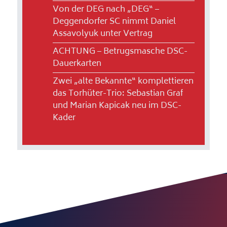
Von der DEG nach „DEG“ –
Deggendorfer SC nimmt Daniel
Assavolyuk unter Vertrag
ACHTUNG – Betrugsmasche DSC-
Dauerkarten
Zwei „alte Bekannte“ komplettieren
das Torhüter-Trio: Sebastian Graf
und Marian Kapicak neu im DSC-
Kader