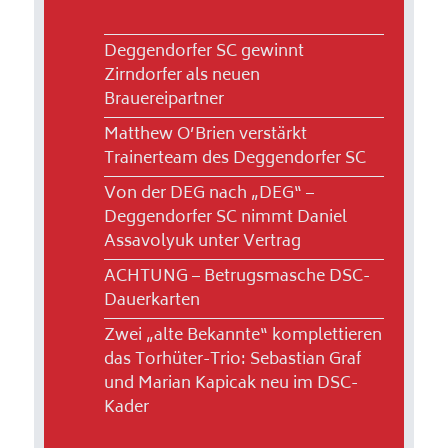
Deggendorfer SC gewinnt
Zirndorfer als neuen
Brauereipartner
Matthew O’Brien verstärkt
Trainerteam des Deggendorfer SC
Von der DEG nach „DEG“ –
Deggendorfer SC nimmt Daniel
Assavolyuk unter Vertrag
ACHTUNG – Betrugsmasche DSC-
Dauerkarten
Zwei „alte Bekannte“ komplettieren
das Torhüter-Trio: Sebastian Graf
und Marian Kapicak neu im DSC-
Kader