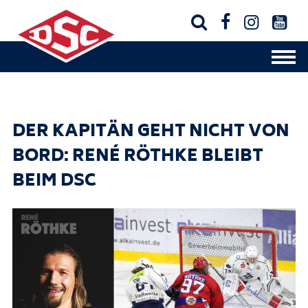




DER KAPITÄN GEHT NICHT VON
BORD: RENÉ RÖTHKE BLEIBT
BEIM DSC