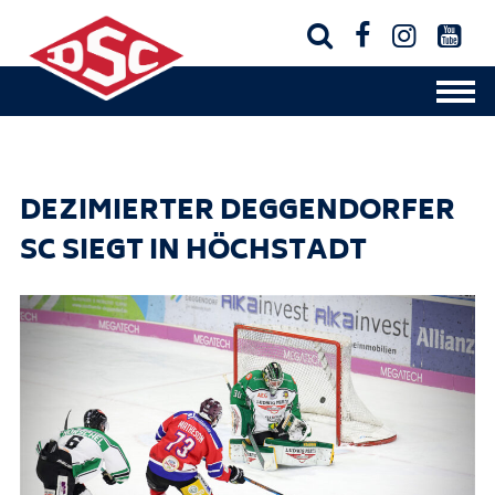




DEZIMIERTER DEGGENDORFER
SC SIEGT IN HÖCHSTADT