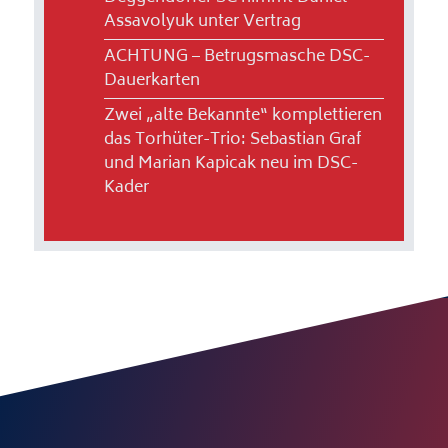
Assavolyuk unter Vertrag
ACHTUNG – Betrugsmasche DSC-
Dauerkarten
Zwei „alte Bekannte“ komplettieren
das Torhüter-Trio: Sebastian Graf
und Marian Kapicak neu im DSC-
Kader