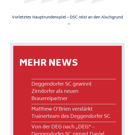
Vorletztes Hauptrundenspiel – DSC reist an den Aischgrund
MEHR NEWS
Deggendorfer SC gewinnt
Zirndorfer als neuen
Brauereipartner
Matthew O’Brien verstärkt
Trainerteam des Deggendorfer SC
Von der DEG nach „DEG“ –
Deggendorfer SC nimmt Daniel