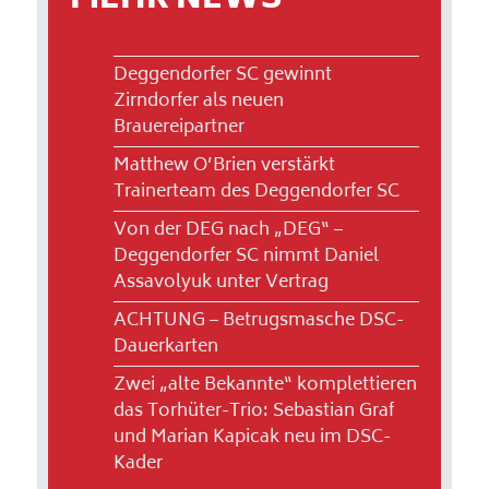
MEHR NEWS
Deggendorfer SC gewinnt
Zirndorfer als neuen
Brauereipartner
Matthew O’Brien verstärkt
Trainerteam des Deggendorfer SC
Von der DEG nach „DEG“ –
Deggendorfer SC nimmt Daniel
Assavolyuk unter Vertrag
ACHTUNG – Betrugsmasche DSC-
Dauerkarten
Zwei „alte Bekannte“ komplettieren
das Torhüter-Trio: Sebastian Graf
und Marian Kapicak neu im DSC-
Kader