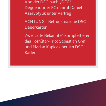
Von der DEG nach „DEG“ –
Deggendorfer SC nimmt Daniel
Assavolyuk unter Vertrag
ACHTUNG – Betrugsmasche DSC-
Dauerkarten
Zwei „alte Bekannte“ komplettieren
das Torhüter-Trio: Sebastian Graf
und Marian Kapicak neu im DSC-
Kader