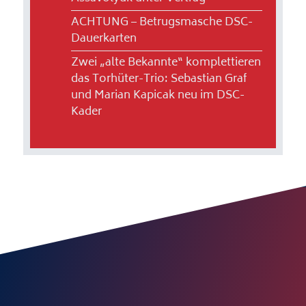
ACHTUNG – Betrugsmasche DSC-
Dauerkarten
Zwei „alte Bekannte“ komplettieren
das Torhüter-Trio: Sebastian Graf
und Marian Kapicak neu im DSC-
Kader