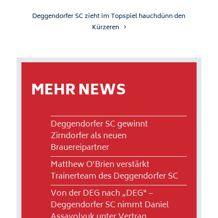
Deggendorfer SC zieht im Topspiel hauchdünn den
Kürzeren
MEHR NEWS
Deggendorfer SC gewinnt
Zirndorfer als neuen
Brauereipartner
Matthew O’Brien verstärkt
Trainerteam des Deggendorfer SC
Von der DEG nach „DEG“ –
Deggendorfer SC nimmt Daniel
Assavolyuk unter Vertrag