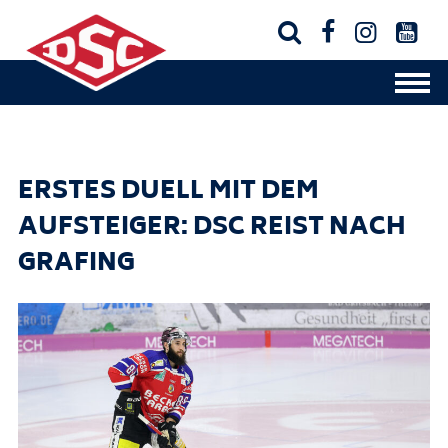




ERSTES DUELL MIT DEM
AUFSTEIGER: DSC REIST NACH
GRAFING