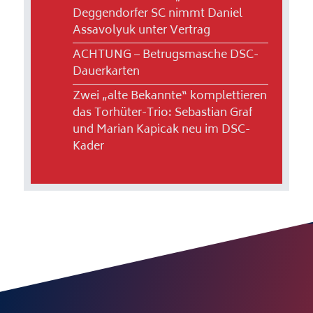
Deggendorfer SC nimmt Daniel
Assavolyuk unter Vertrag
ACHTUNG – Betrugsmasche DSC-
Dauerkarten
Zwei „alte Bekannte“ komplettieren
das Torhüter-Trio: Sebastian Graf
und Marian Kapicak neu im DSC-
Kader