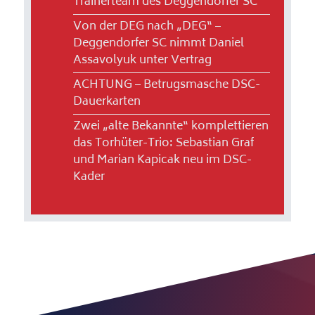
Trainerteam des Deggendorfer SC
Von der DEG nach „DEG“ –
Deggendorfer SC nimmt Daniel
Assavolyuk unter Vertrag
ACHTUNG – Betrugsmasche DSC-
Dauerkarten
Zwei „alte Bekannte“ komplettieren
das Torhüter-Trio: Sebastian Graf
und Marian Kapicak neu im DSC-
Kader