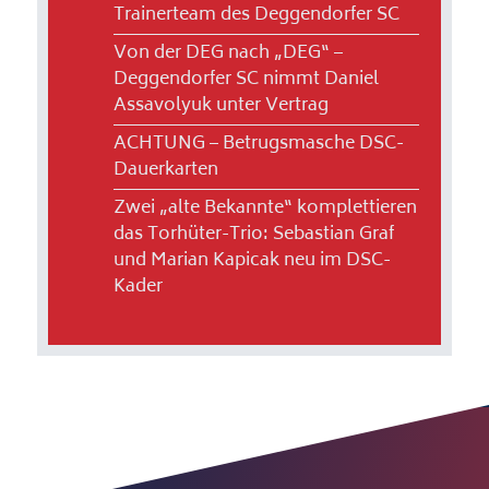
Trainerteam des Deggendorfer SC
Von der DEG nach „DEG“ –
Deggendorfer SC nimmt Daniel
Assavolyuk unter Vertrag
ACHTUNG – Betrugsmasche DSC-
Dauerkarten
Zwei „alte Bekannte“ komplettieren
das Torhüter-Trio: Sebastian Graf
und Marian Kapicak neu im DSC-
Kader